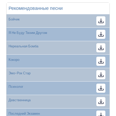
Рекомендованные песни
Бойчик
Я Не Буду Твоим Другом
Нереальная Бомба
Кокоро
Эмо-Рок Стар
Психолог
Девственница
Последний Экзамен