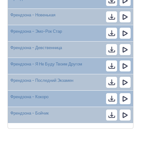
Френдзона - Новенькая
Френдзона - Эмо-Рок Стар
Френдзона - Девственница
Френдзона - Я Не Буду Твоим Другом
Френдзона - Последний Экзамен
Френдзона - Кокоро
Френдзона - Бойчик