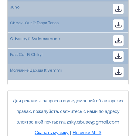
Juno
Check-Out Ft Гарри Топор
Odyssey ft Svdnessmane
Fast Car Ft Chikyl
Молчание Царица ft Semmii
Для рекламы, запросов и уведомлений об авторских
правах, пожалуйста, свяжитесь с нами по адресу
электронной почты:
muzsky.abuse@gmail.com
Скачать музыку
|
Новинки МП3