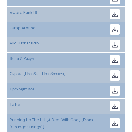
Aware Punk99
Jump Around
Allo Funk Ft Rd12
Воля И Разум
Сирота (Позабыт-Позаброшен)
Проходит Всё
Tu No
Running Up The Hill (A Deal With God) [From
"Stranger Things"]